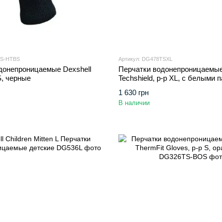
TS-HTBS
Артикул: DG478TSXL
донепроницаемые Dexshell
Перчатки водонепроницаемые
 S, черные
Techshield, p-p XL, с белыми
1 630 грн
В наличии