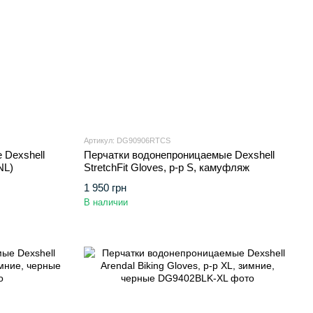
Артикул: DG90906RTCS
 Dexshell
Перчатки водонепроницаемые Dexshell
NL)
StretchFit Gloves, p-p S, камуфляж
1 950 грн
В наличии