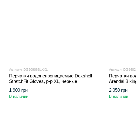
Артикул: DG90906BLKXL
Артикул: DG940
Перчатки водонепроницаемые Dexshell
Перчатки во
StretchFit Gloves, р-р XL, черные
Arendal Bikin
черные
1 900 грн
2 050 грн
В наличии
В наличии