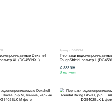
NXL
Артикул: DG458NL
донепроницаемые Dexshell
Перчатки водонепроницаемые
, размер XL (DG458NXL)
ToughShield, размер L (DG458
2 390 грн
В наличии