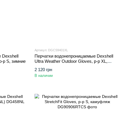
Артикул: DGCS9401XL
 Dexshell
Перчатки водонепроницаемые Dexshell
p-p S, зимние
Ultra Weather Outdoor Gloves, p-p XL,
зимние
2 120 грн
В наличии