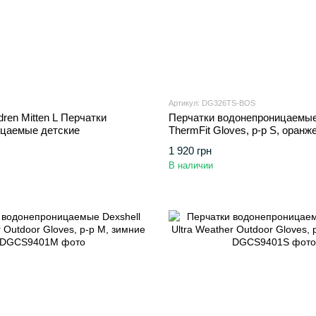
Артикул: DG326TS-BOS
dren Mitten L Перчатки
Перчатки водонепроницаемые
цаемые детские
ThermFit Gloves, p-p S, оран
1 920 грн
В наличии