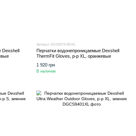
Артикул: DG326TS-BOXL
 Dexshell
Перчатки водонепроницаемые Dexshell
жевые
ThermFit Gloves, p-p XL, оранжевые
1 920 грн
В наличии