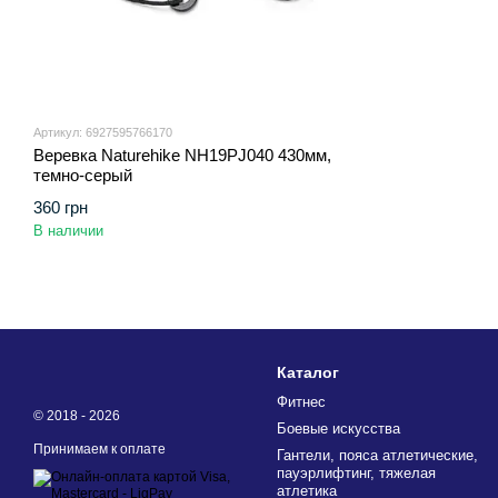
Артикул: 6927595766170
Веревка Naturehike NH19PJ040 430мм,
темно-серый
360 грн
В наличии
Каталог
Фитнес
© 2018 - 2026
Боевые искусства
Принимаем к оплате
Гантели, пояса атлетические,
пауэрлифтинг, тяжелая
атлетика