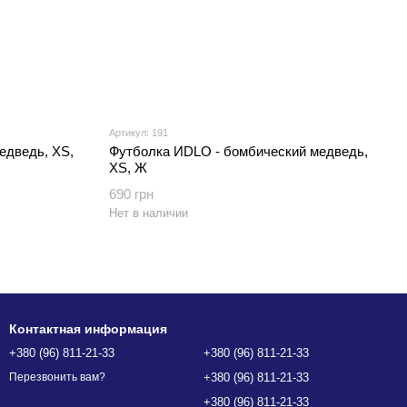
Артикул: 191
едведь, XS,
Футболка ИDLO - бомбический медведь,
XS, Ж
690 грн
Нет в наличии
Контактная информация
+380 (96) 811-21-33
+380 (96) 811-21-33
+380 (96) 811-21-33
Перезвонить вам?
+380 (96) 811-21-33