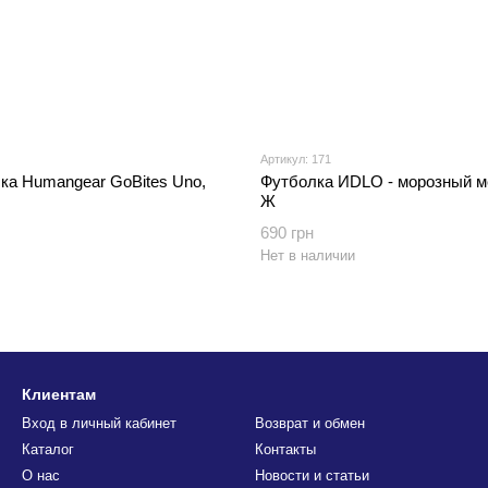
Артикул: 171
ка Humangear GoBites Uno,
Футболка ИDLO - морозный м
Ж
690 грн
Нет в наличии
Клиентам
Вход в личный кабинет
Возврат и обмен
Каталог
Контакты
О нас
Новости и статьи