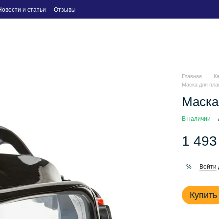
Новости и статьи
Отзывы
Главная
К
Маска для пла
Маска
В наличии
1 493
Войти
%
Купить