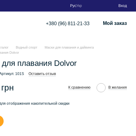
Рус
Укр
Вход
Мой заказ
+380 (96) 811-21-33
аталог
Водный спорт
Маски для плавания и дайвинга
вания Dolvor
 для плавания Dolvor
Артикул: 101S
Оставить отзыв
 грн
К сравнению
В желания
для отображения накопительной скидки