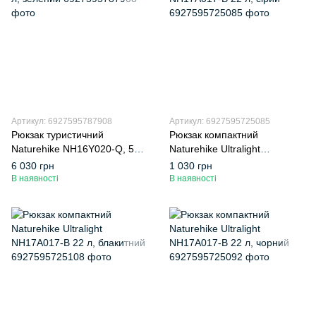
Артикул: 6927595787908
Артикул: 6927595725085
Рюкзак туристичний
Рюкзак компактний
Naturehike NH16Y020-Q, 55
Naturehike Ultralight
л, зелений
NH17A017-B 22 л, сірий
6 030 грн
1 030 грн
В наявності
В наявності