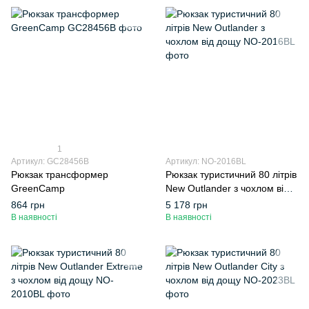
1
Артикул: GC28456B
Артикул: NO-2016BL
Рюкзак трансформер
Рюкзак туристичний 80 літрів
GreenCamp
New Outlander з чохлом від
дощу
864 грн
5 178 грн
В наявності
В наявності