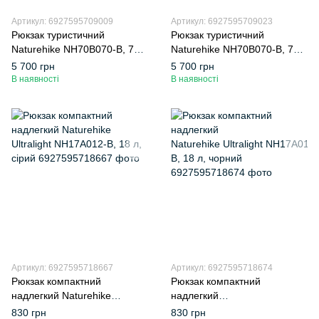
Артикул: 6927595709009
Артикул: 6927595709023
Рюкзак туристичний
Рюкзак туристичний
Naturehike NH70B070-B, 70 л
Naturehike NH70B070-B, 70 л
+ 5 л, чорно-сірий
+ 5 л, блакитний
5 700 грн
5 700 грн
В наявності
В наявності
Артикул: 6927595718667
Артикул: 6927595718674
Рюкзак компактний
Рюкзак компактний
надлегкий Naturehike
надлегкий
Ultralight NH17A012-B, 18 л,
Naturehike Ultralight NH17A0
830 грн
830 грн