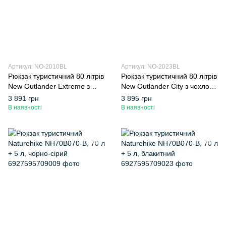
Артикул: NO-2010BL
Артикул: NO-2023BL
Рюкзак туристичний 80 літрів
Рюкзак туристичний 80 літрів
New Outlander Extreme з
New Outlander City з чохлом
чохлом від дощу
від дощу
3 891 грн
3 895 грн
В наявності
В наявності