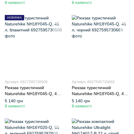
сірий
12-B, 18 л, чорний
В наявності
В наявності
НОВИНКА
Артикул: 6927595730508
Артикул: 6927595730669
Рюкзак туристичний
Рюкзак туристичний
Naturehike NH18Y045-Q, 45
Naturehike NH18Y045-Q, 45
л, блакитний
л, чорний
5 140 грн
5 140 грн
В наявності
В наявності