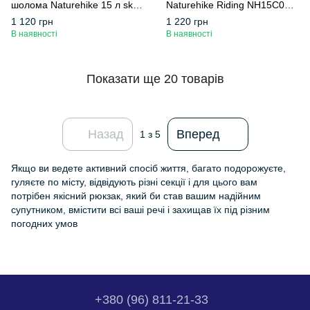
шолома Naturehike 15 л sky
Naturehike Riding NH15C001-
blue NH15C001-B, блакитний
B, 15 л, чорний
1 120 грн
1 220 грн
В наявності
В наявності
Показати ще 20 товарів
Назад
Вперед
1
з 5
Якщо ви ведете активний спосіб життя, багато подорожуєте,
гуляєте по місту, відвідують різні секції і для цього вам
потрібен якісний рюкзак, який би став вашим надійним
супутником, вмістити всі ваші речі і захищав їх під різним
погодних умов
+380 (96) 811-21-33