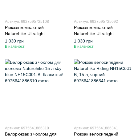
Артикул: 6927595725108
Артикул: 6927595725092
Рюкзак компактний
Рюкзак компактний
Naturehike Ultralight
Naturehike Ultralight
NH17A017-B 22 л, блакитний
NH17A017-B 22 л, чорний
1 030 грн
1 030 грн
В наявності
В наявності
Артикул: 6975641886310
Артикул: 6975641886341
Велорюкзак з чохлом для
Рюкзак велосипедний