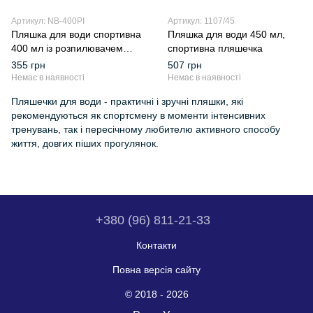
Артикул: NB-400PI
Артикул: 1107/45
Пляшка для води спортивна
Пляшка для води 450 мл,
400 мл із розпилювачем
спортивна пляшечка
NewB
355 грн
507 грн
Немає в наявності
Немає в наявності
Пляшечки для води - практичні і зручні пляшки, які
рекомендуються як спортсмену в моменти інтенсивних
тренувань, так і пересічному любителю активного способу
життя, довгих піших прогулянок.
+380 (96) 811-21-33
Контакти
Повна версія сайту
© 2018 - 2026