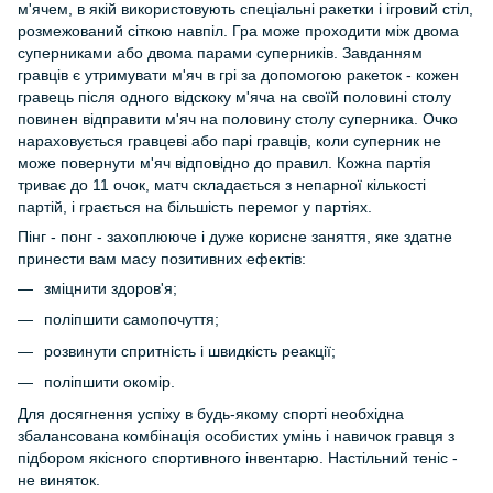
м'ячем, в якій використовують спеціальні ракетки і ігровий стіл,
розмежований сіткою навпіл. Гра може проходити між двома
суперниками або двома парами суперників. Завданням
гравців є утримувати м'яч в грі за допомогою ракеток - кожен
гравець після одного відскоку м'яча на своїй половині столу
повинен відправити м'яч на половину столу суперника. Очко
нараховується гравцеві або парі гравців, коли суперник не
може повернути м'яч відповідно до правил. Кожна партія
триває до 11 очок, матч складається з непарної кількості
партій, і грається на більшість перемог у партіях.
Пінг - понг - захоплююче і дуже корисне заняття, яке здатне
принести вам масу позитивних ефектів:
зміцнити здоров'я;
поліпшити самопочуття;
розвинути спритність і швидкість реакції;
поліпшити окомір.
Для досягнення успіху в будь-якому спорті необхідна
збалансована комбінація особистих умінь і навичок гравця з
підбором якісного спортивного інвентарю. Настільний теніс -
не виняток.