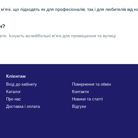
м'ячі, що підходять як для професіоналів, так і для любителів від н
ч?
ете. Існують волейбольні м'ячі для приміщення та вулиці:
в, таких як шкіра або високоякісний поліуретан (PU), вони забезпеч
ащення зчеплення.
Клієнтам
Вхід до кабінету
Повернення та обмін
ну сферичність та стабільну траєкторію польоту.
Каталог
Контакти
ує гарний відскок та довговічність.
Про нас
Новини та статті
Доставка і оплата
Відгуки
дяки ідеальній сферичності та аеродинаміці, а також своїй м'якості 