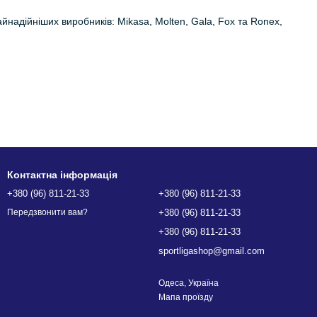
айнадійніших виробників: Mikasa, Molten, Gala, Fox та Ronex,
ують комфорт при торканні та точний контроль над подачами.
Контактна інформація
+380 (96) 811-21-33
+380 (96) 811-21-33
+380 (96) 811-21-33
Передзвонити вам?
+380 (96) 811-21-33
sportligashop@gmail.com
Одеса, Україна
Мапа проїзду
та рельєфу.