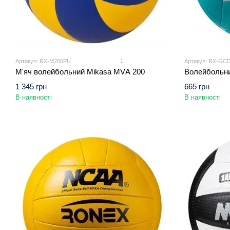
1
Артикул: RX-M200PU
Артикул: RX-GC
М'яч волейбольний Mikasa MVА 200
Волейбольни
1 345 грн
665 грн
В наявності
В наявності