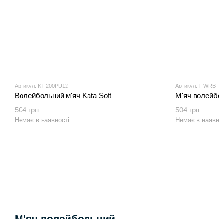
Артикул: KT-200PU12
Артикул: T-WRB-
Волейбольний м'яч Kata Soft
М'яч волейб
504 грн
504 грн
Немає в наявності
Немає в наявн
М'яч волейбольний