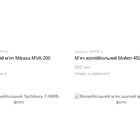
00PUG
Артикул: M4500-1
й м'яч Mikasa MVA 200
М'яч волейбольний Molten 45
803 грн
ості
Немає в наявності