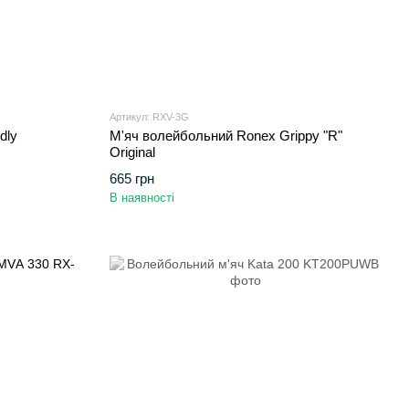
Артикул: RXV-3G
dly
М'яч волейбольний Ronex Grippy "R"
Original
665 грн
В наявності