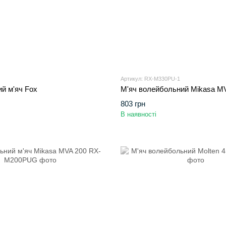
Артикул: RX-M330PU-1
й м'яч Fox
М'яч волейбольний Mikasa M
803 грн
В наявності