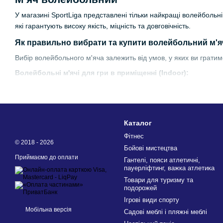
У магазині SportLiga представлені тільки найкращі волейбольні 
які гарантують високу якість, міцність та довговічність.
Як правильно вибрати та купити волейбольний м'я
Вибір волейбольного м'яча залежить від умов, у яких ви гратим
Волейбольні м'ячі для гри в приміщенні (Indoor):
Матеріали:
М'ячі для гри в залі виготовляються з м'яких матеріалі
Поверхня гладка або з невеликим рельєфом для покр
Каталог
Конструкція:
Фітнес
Панелі м'яча з'єднані склейкою та забезпечують ідеаль
© 2018 - 2026
Бойові мистецтва
М'ячі мають міцну камеру, зазвичай із бутила, що гарант
Приймаємо до оплати
Гантелі, пояси атлетичні,
пауерліфтинг, важка атлетика
Вага та розмір:
Товари для туризму та
Стандартна вага складає від 260 до 280 грамів.
подорожей
Окружність м'яча – 65-67 см.
Ігрові види спорту
Мобільна версія
Переваги:
Садові меблі і пляжні меблі
Забезпечують відмінний контроль та точність подачі зав