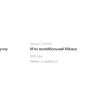
Артикул: VQ2000
ручну
М'яч волейбольний Mikasa
504 грн
Немає в наявності