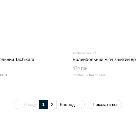
Артикул: RX-P15
ольний Tachikara
Волейбольний м'яч зшитий в
474 грн
ості
Немає в наявності
Назад
1
2
Вперед
Показати всі