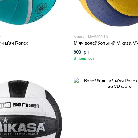
D
Артикул: MVA300PU-Y
й м'яч Ronex
М'яч волейбольний Mikasa M
803 грн
В наявності