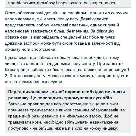
профілактика тромбозу і варикозного розширення вен.
Отже, обважнювачі для ніг - це спеціальні манжети з сипучим
наповнювачем, які мають певну вагу. Деякі девайси
представляють собою металеві пластини, однак сипучий
наповнювач вважається більш безпечним. За фіксацію
обважнювачів відповідають спеціальні застібки-липучки.
Довжина застібок може бути скоригована в залежності від
обхвату ноги спортсмена.
Відзначимо, що вибирати обважнювачі необхідно, в тому
числі, і в залежності від динаміки виду спорту. При заняттях
бігом краще вибирати обважнювачі, вага яких не перевищує 1-
2, 3 кг на кожну ногу. Новачки взагалі можуть використовувати
пятісотграммовие аксесуари.
Перед виконанням кожної вправи необхідно виконати
розминку. Це попередить травмування суглобів.
Загальне правило для всіх спортсменів: якщо ви тільки
починаєте тренуватися з використанням обважнювачів, то
краще вибирати девайси з мінімальною вагою. Щоб не
травмувати ноги, необхідно збільшувати навантаження
поступово - не більше, ніж на пів кіло на кожну кінцівку.