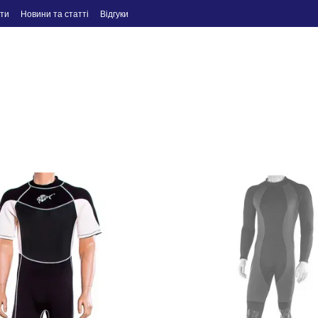
ти
Новини та статті
Відгуки