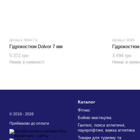
Артикул: 6504-7-L
Артикул: 6545
Гідрокостюм Dolvor 7 мм
Гідрокостюм 
5 372 грн
3 494 грн
Немає в наявності
Немає в наявн
Каталог
Фітнес
© 2018 - 2026
Бойові мистецтва
Приймаємо до оплати
Гантелі, пояси атлетичні,
пауерліфтинг, важка атлетика
Товари для туризму та