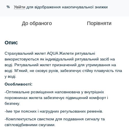
Увійти
для відображення накопичувальної знижки
%
До обраного
Порівняти
Опис
Страхувальний жилет AQUA Жилети рятувальні
використовуються як індивідуальний рятувальний засіб на
воді. Рятувальний жилет призначений для утримування на
воді. М'який, не сковує рухів, забезпечує стійку плавучість тіла
у воді.
Особливості:
-Оптимальне розміщення наповнювача у внутрішніх
порожнинах жилета забезпечує підвищений комфорт і
безпеку.
-Іме три поясних і нагрудних регульованих ременів.
-Комплектується свистком для подавання сигналу та
світловідбивними смугами.