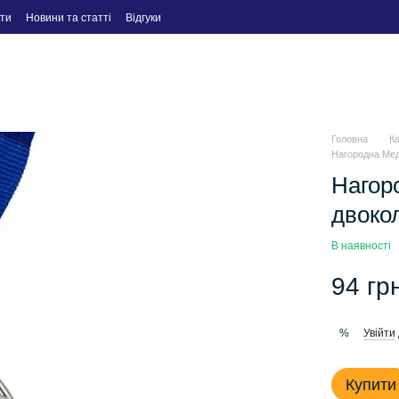
ти
Новини та статті
Відгуки
Головна
К
Нагородна Мед
Нагор
двокол
В наявності
94 гр
Увійти
%
Купити