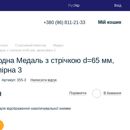
Рус
Укр
Вхід
Мій кошик
+380 (96) 811-21-33
аталог
Спортивний інвентар
Медалі
аль з стрічкою d=65 мм, двоколірна 3
одна Медаль з стрічкою d=65 мм,
ірна 3
Артикул: 355-3
Написати відгук
н
Порівняти
В бажання
для відображення накопичувальної знижки