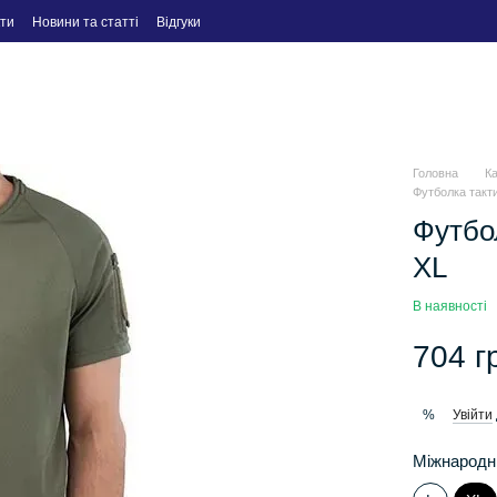
ти
Новини та статті
Відгуки
Головна
К
Футболка такти
Футбол
XL
В наявності
704 г
Увійти
%
Міжнародн