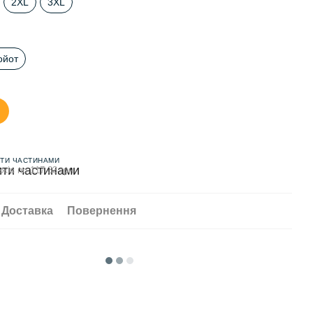
2XL
3XL
ойот
ТИ ЧАСТИНАМИ
жів по 117.33 грн
Доставка
Повернення