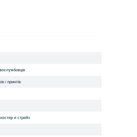
овослужбовців
ів і принтів
иэстер и стрейч