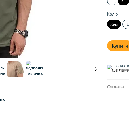
L
XL
Колір
Хакі
К
Купити
ОПЛАТИ
6 плате
Оплата
еню.