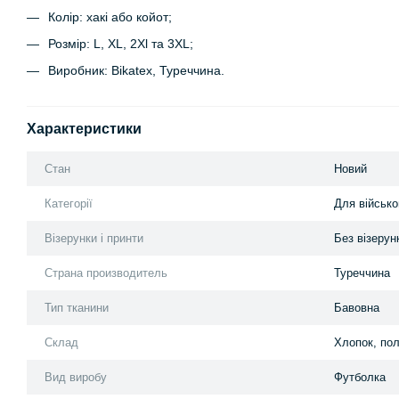
Колір: хакі або койот;
Розмір: L, XL, 2Xl та 3XL;
Виробник: Bikatex, Туреччина.
Характеристики
Стан
Новий
Категорії
Для військ
Візерунки і принти
Без візерунк
Страна производитель
Туреччина
Тип тканини
Бавовна
Склад
Хлопок, пол
Вид виробу
Футболка