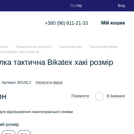
Рус
Укр
Вхід
Мій кошик
+380 (96) 811-21-33
аталог
Туристичні інструменти
Тактичний одяг
Тактичні футболки
чна Bikatex хакі розмір XL
ка тактична Bikatex хакі розмір
Артикул: 801/XL2
Написати відгук
рн
Порівняти
В бажання
для відображення накопичувальної знижки
ий розмір