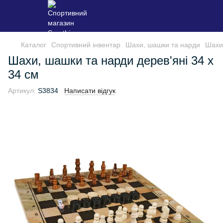
Каталог
Спортивний інвентар
Шахи, шашки та нарди
Шахи,
Шахи, шашки та нарди дерев'яні 34 х
34 см
Артикул:
S3834
Написати відгук