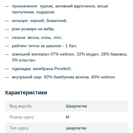
призначення: туризм, активний відпочинок, міські
прогулянки, подорожі;
кольори: чорний, блакитний;
різні розміри на вибір;
сезони: весна, осінь, літо;
рейтинг тепла за шкалою - 1 бал;
зовнішній матеріал-37% нейлон, 32% модал, 28% бавовна,
3% еластан;
підкладка: мембрана Porelle®;
внутрішній шар: 60% бамбукова віскоза, 40% нейлон.
Характеристики
Вид виробу
Шкарпетки
Розмір одягу
M
Тип одягу
шкарпетки