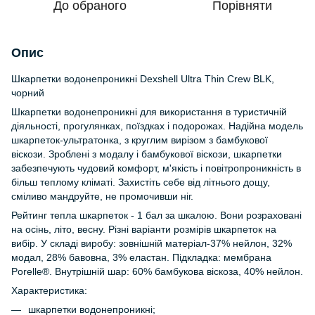
До обраного
Порівняти
Опис
Шкарпетки водонепроникні Dexshell Ultra Thin Crew BLK,
чорний
Шкарпетки водонепроникні для використання в туристичній
діяльності, прогулянках, поїздках і подорожах. Надійна модель
шкарпеток-ультратонка, з круглим вирізом з бамбукової
віскози. Зроблені з модалу і бамбукової віскози, шкарпетки
забезпечують чудовий комфорт, м'якість і повітропроникність в
більш теплому кліматі. Захистіть себе від літнього дощу,
сміливо мандруйте, не промочивши ніг.
Рейтинг тепла шкарпеток - 1 бал за шкалою. Вони розраховані
на осінь, літо, весну. Різні варіанти розмірів шкарпеток на
вибір. У складі виробу: зовнішній матеріал-37% нейлон, 32%
модал, 28% бавовна, 3% еластан. Підкладка: мембрана
Porelle®. Внутрішній шар: 60% бамбукова віскоза, 40% нейлон.
Характеристика:
шкарпетки водонепроникні;