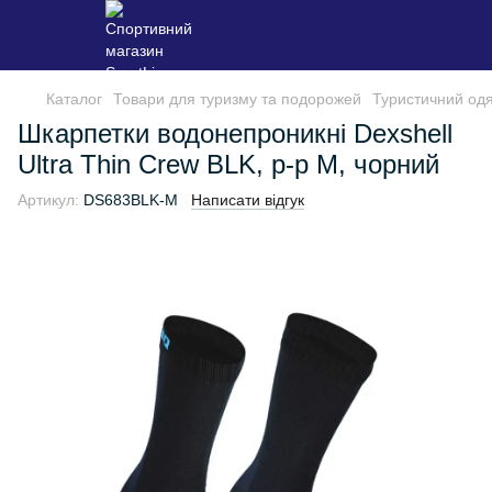
Каталог
Товари для туризму та подорожей
Туристичний одя
Шкарпетки водонепроникні Dexshell
Ultra Thin Crew BLK, р-р M, чорний
Артикул:
DS683BLK-M
Написати відгук