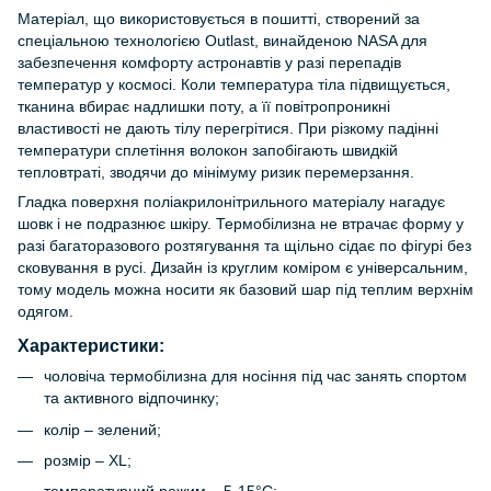
Матеріал, що використовується в пошитті, створений за
спеціальною технологією Outlast, винайденою NASA для
забезпечення комфорту астронавтів у разі перепадів
температур у космосі. Коли температура тіла підвищується,
тканина вбирає надлишки поту, а її повітропроникні
властивості не дають тілу перегрітися. При різкому падінні
температури сплетіння волокон запобігають швидкій
тепловтраті, зводячи до мінімуму ризик перемерзання.
Гладка поверхня поліакрилонітрильного матеріалу нагадує
шовк і не подразнює шкіру. Термобілизна не втрачає форму у
разі багаторазового розтягування та щільно сідає по фігурі без
сковування в русі. Дизайн із круглим коміром є універсальним,
тому модель можна носити як базовий шар під теплим верхнім
одягом.
Характеристики:
чоловіча термобілизна для носіння під час занять спортом
та активного відпочинку;
колір – зелений;
розмір – XL;