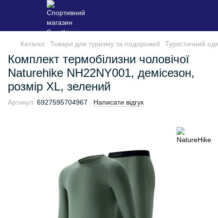
Каталог
Товари для туризму та подорожей
Туристичний одя
Комплект термобілизни чоловічої
Naturehike NH22NY001, демісезон,
розмір XL, зелений
Артикул:
6927595704967
Написати відгук