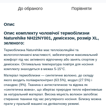
До обраного
Порівняти
Опис
Опис комплекту чоловічої термобілизни
Naturehike NH22NY001, демісезон, розмір XL,
зеленого:
Термобілизна Naturehike має теплоізоляційні та
вологопоглинаючі властивості, забезпечуючи максимальний
комфорт під час активного відпочинку або занять спортом у
демісезон. Оптимальна температура повітря для носіння
комплекту знаходиться в межах 5-15°C.
Матеріал термобілизни — синтетичне волокно, до складу
якого входить поліакрилонітрил (63.5%), модал (27.5%) і
спандекс (9%). Тканина є антистатичною та відома як
«синтетична вовна», що зберігає природне тепло ефективніше
за натуральний матеріал. Висока міцність волокон запобігає
стиранню тканини під час регулярного носіння. Білизну можна
прати у пральній машині на делікатному режимі.