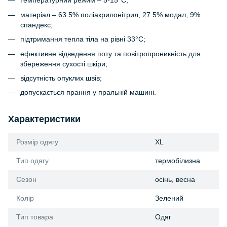
температурний режим – 5-15°C;
матеріал – 63.5% поліакрилонітрил, 27.5% модал, 9%
спандекс;
підтримання тепла тіла на рівні 33°C;
ефективне відведення поту та повітропроникність для
збереження сухості шкіри;
відсутність опуклих швів;
допускається прання у пральній машині.
Характеристики
Розмір одягу
XL
Тип одягу
термобілизна
Сезон
осінь, весна
Колір
Зелений
Тип товара
Одяг