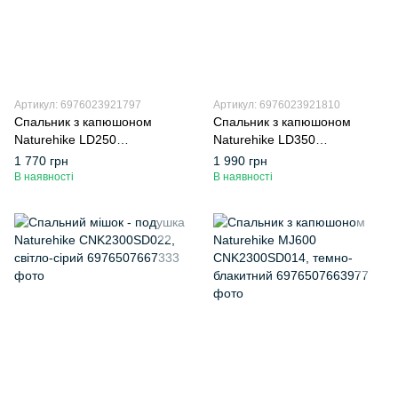
Артикул: 6976023921797
Артикул: 6976023921810
Спальник з капюшоном
Спальник з капюшоном
Naturehike LD250
Naturehike LD350
CNK2300SD016, темно-
CNK2300SD016, темно-
1 770 грн
1 990 грн
зелений
зелений
В наявності
В наявності