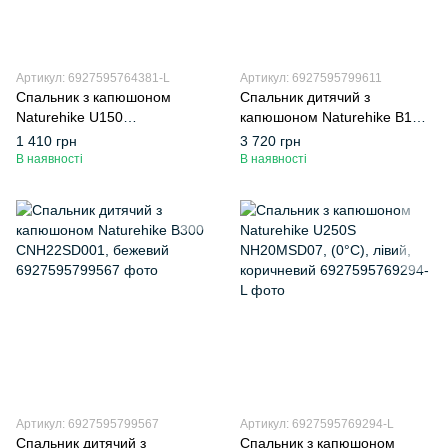
Артикул: 6927595764381-L
Артикул: 6927595799611
Спальник з капюшоном
Спальник дитячий з
Naturehike U150
капюшоном Naturehike B180
NH20MSD07, (11°C), лівий,
CNH22SD001, бежевий
1 410 грн
3 720 грн
коричневий
В наявності
В наявності
Артикул: 6927595799567
Артикул: 6927595769294-L
Спальник дитячий з
Спальник з капюшоном