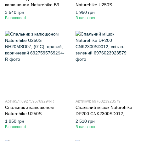
капюшоном Naturehike B300
Naturehike U250S
CNH22SD001, бежевий
NH20MSD07, (0°C), лівий,
3 540 грн
1 950 грн
коричневий
В наявності
В наявності
Артикул: 6927595769294-R
Артикул: 6976023923579
Спальник з капюшоном
Спальний мішок Naturehike
Naturehike U250S
DP200 CNK2300SD012,
NH20MSD07, (0°C), правий,
світло-зелений
1 950 грн
2 510 грн
коричневий
В наявності
В наявності