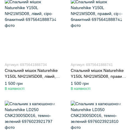
Артикул: 6975641888734
Артикул: 6975641888741
Спальний мішок Naturehike
Спальний мішок Naturehike
Y150L NH21MSD08, лівий,
Y150L NH21MSD08, правий,
сіро-блакитний
сіро-блакитний
1 500 грн
1 500 грн
В наявності
В наявності