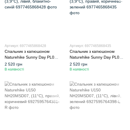
Артикул: 6977465868428
Артикул: 6977465868435
Спальник з капюшоном
Спальник з капюшоном
Naturehike Sunny Day PL02
Naturehike Sunny Day PL02
U450 CNK2550WS028,
U450 CNK2550WS028,
2 520 грн
2 520 грн
(3,9°C), лівий, блакитно-
(3,9°C), правий, коричнево-
В наявності
В наявності
синій
зелений