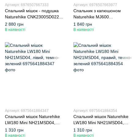
Артикул: 6976507667333
Артикул: 6976507663977
Спальний мішок - подушка
Спальник з капюшоном
Naturehike CNK2300SD022,
Naturehike MJ600
світло-сірий
CNK2300SD014, темно-
2 880 грн
1 840 грн
блакитний
В наявності
В наявності
Артикул: 6975641884347
Артикул: 6975641884354
Спальний мішок Naturehike
Спальний мішок Naturehike
LW180 Mini NH21MSD04,
LW180 Mini NH21MSD04,
лівий, темно-зелений
правий, темно-зелений
1 310 грн
1 310 грн
В наявності
В наявності