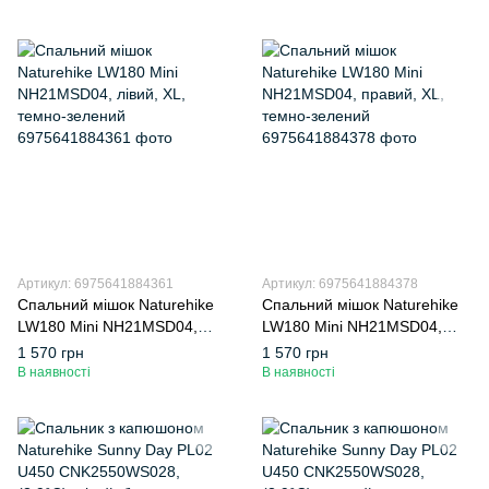
Артикул: 6975641884361
Артикул: 6975641884378
Спальний мішок Naturehike
Спальний мішок Naturehike
LW180 Mini NH21MSD04,
LW180 Mini NH21MSD04,
лівий, XL, темно-зелений
правий, XL, темно-зелений
1 570 грн
1 570 грн
В наявності
В наявності