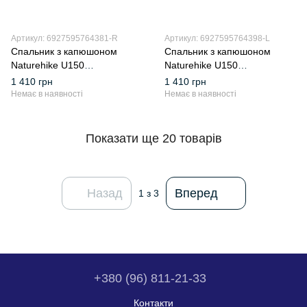
Артикул: 6927595764381-R
Артикул: 6927595764398-L
Спальник з капюшоном
Спальник з капюшоном
Naturehike U150
Naturehike U150
NH20MSD07, (11°C), правий,
NH20MSD07, (11°C), лівий,
1 410 грн
1 410 грн
коричневий
зелений
Немає в наявності
Немає в наявності
Показати ще 20 товарів
Назад
Вперед
1
з 3
+380 (96) 811-21-33
Контакти