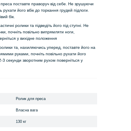
я преса поставте праворуч від себе. Не зрушуючи
ь рухати його вбік до торкання грудей підлоги.
вий бік.
настичні ролики та підведіть його під ступні. Не
чки, почніть повільно випрямляти ноги,
ерніться у вихідне положення
і ролики та, нахиляючись уперед, поставте його на
ямими руками, почніть повільно рухати його
 2-3 секунди зворотним рухом поверніться у
Ролик для преса
Власна вага
130 кг