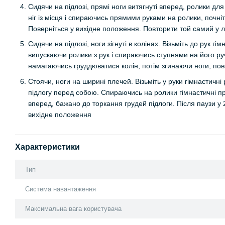
Сидячи на підлозі, прямі ноги витягнуті вперед, ролики дл
ніг із місця і спираючись прямими руками на ролики, почніт
Поверніться у вихідне положення. Повторити той самий у лі
Сидячи на підлозі, ноги зігнуті в колінах. Візьміть до рук гім
випускаючи ролики з рук і спираючись ступнями на його ру
намагаючись груддюватися колін, потім згинаючи ноги, пов
Стоячи, ноги на ширині плечей. Візьміть у руки гімнастичн
підлогу перед собою. Спираючись на ролики гімнастичні пр
вперед, бажано до торкання грудей підлоги. Після паузи у
вихідне положення
Характеристики
Тип
Система навантаження
Максимальна вага користувача