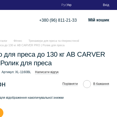
Рус
Укр
Вхід
Мій кошик
+380 (96) 811-21-33
аталог
Фітнес
Тренажери для преса та гіперекстензії
еса до 130 кг AB CARVER PRO | Ролик для преса
о для преса до 130 кг AB CARVER
 Ролик для преса
Артикул: XL-1160BL
Написати відгук
рн
Порівняти
В бажання
для відображення накопичувальної знижки