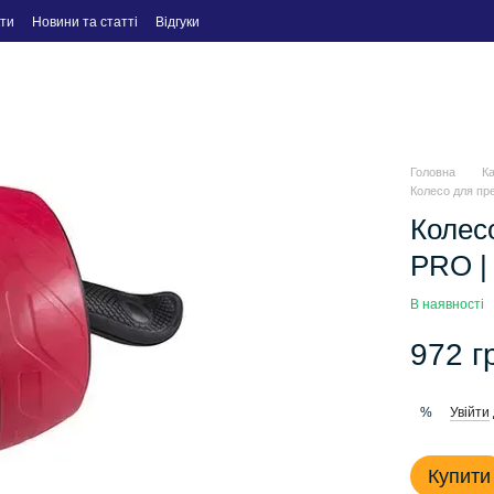
ти
Новини та статті
Відгуки
Головна
К
Колесо для пр
Колес
PRO |
В наявності
972 г
Увійти
%
Купити