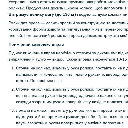
Усередині нього стоїть потужна пружина, яка робить механізм
роликах. Продукт має досить широке колесо, щоб допомогти в 
Витримує велику вагу (до 130 кг)
і водночас дуже компактни
Ролик для преса — досить простий за конструкцією та доступ
коригування форми живота та підтягування м'язів черевного пр
плечей. Гімнастичний ролик для преса допоможе тримати свої м
Примірний комплекс вправ
Під час виконання вправ необхідно стежити за диханням: під ч
випрямляючи тулуб — видих. Кожна вправа виконується 10-15 
Стоячи на колінах, візьміть у руки ролики, поставте їх н
на гімнастичні колеса, почніть плавно рухати їх вперед, 
стегон. Поверніться в і.п.
Стоячи на колінах, візьміть у руки ролики, поставте їх на
почніть плавно рухати їх уперед, одночасно нахиляючи тулу
секунди зворотним рухом поверніться у вихідне положення
Лежачи на животі, візьміть у руки ролики для преса та витя
підтягувати його прямими руками до себе. Прогніться, стег
паузи зворотним рухом поверніться у вихідне положення