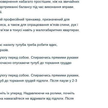
 повернення набагато простішим, ніж на звичайних
дотриманні балансу під час виконання вправи.
й.
ний професійний тренажер, призначений для
еса, а також для опрацювання м'язів спини, рук і
'язи в тонусі навіть у малогабаритних квартирах.
ас нахилу тулуба треба робити вдих,
разів.
а підлогу перед собою. Спираючись прямими руками
одночасно опускаючи тулуб до торкання груддю
 підлогу перед собою. Спираючись прямими руками,
б до торкання грудей підлоги. Після паузи у 2-3
гніть їх уперед. Надавлюючи на ролики, почніть
на намагайтеся не відривати від підлоги. Після