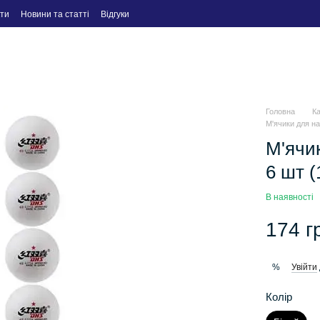
ти
Новини та статті
Відгуки
Головна
К
М'ячики для на
М'ячик
6 шт (
В наявності
174 г
Увійти
%
Колір