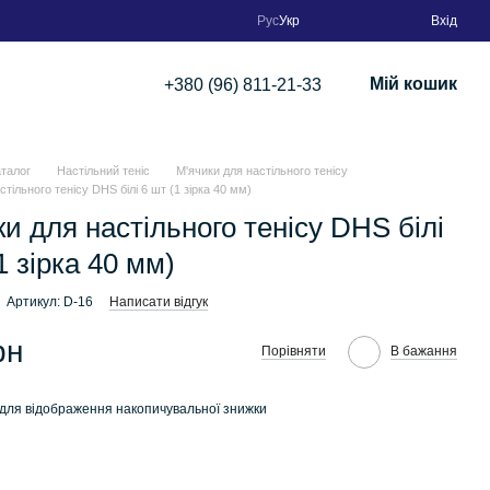
Рус
Укр
Вхід
Мій кошик
+380 (96) 811-21-33
аталог
Настільний теніс
М'ячики для настільного тенісу
стільного тенісу DHS білі 6 шт (1 зірка 40 мм)
и для настільного тенісу DHS білі
1 зірка 40 мм)
Артикул: D-16
Написати відгук
рн
Порівняти
В бажання
для відображення накопичувальної знижки