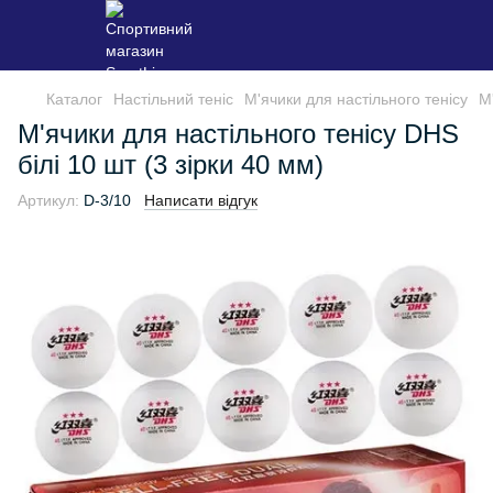
Каталог
Настільний теніс
М'ячики для настільного тенісу
М
М'ячики для настільного тенісу DHS
білі 10 шт (3 зірки 40 мм)
Артикул:
D-3/10
Написати відгук