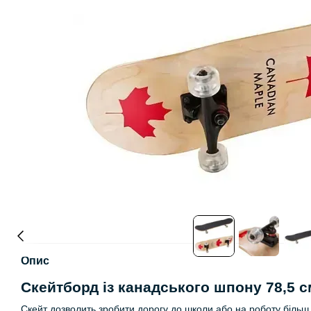
Опис
Скейтборд із канадського шпону 78,5 с
Скейт дозволить зробити дорогу до школи або на роботу більш