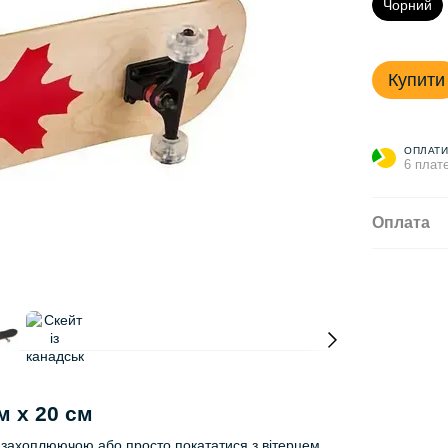
Чорний
Купити
ОПЛАТИ
6 плате
Оплата
м х 20 см
 захоплюючою або просто покататися з вітерцем,