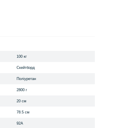
100 кг
Скейтборд
Поліуретан
2800 г
20 см
78.5 см
92А