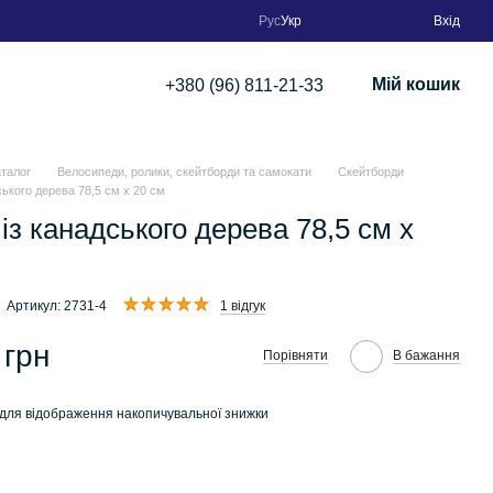
Рус
Укр
Вхід
Мій кошик
+380 (96) 811-21-33
аталог
Велосипеди, ролики, скейтборди та самокати
Скейтборди
ського дерева 78,5 см х 20 см
із канадського дерева 78,5 см х
Артикул: 2731-4
1 відгук
 грн
Порівняти
В бажання
для відображення накопичувальної знижки