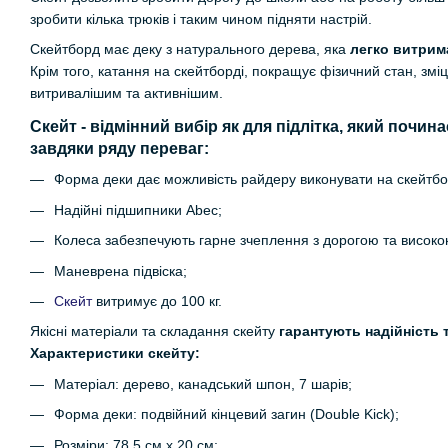
зробити кілька трюків і таким чином підняти настрій.
Скейтборд має деку з натурального дерева, яка
легко витрим
Крім того, катання на скейтборді, покращує фізичний стан, змі
витривалішим та активнішим.
Скейт - відмінний вибір як для підлітка, який почин
завдяки ряду переваг:
Форма деки дає можливість райдеру виконувати на скейтборд
Надійні підшипники Abec;
Колеса забезпечують гарне зчеплення з дорогою та високо
Маневрена підвіска;
Скейт
витримує до 100 кг.
Якісні матеріали та складання скейту
гарантують надійність
Характеристики скейту:
Матеріал: дерево, канадський шпон, 7 шарів;
Форма деки: подвійний кінцевий загин (Double Kick);
Розміри: 78,5 см х 20 см;