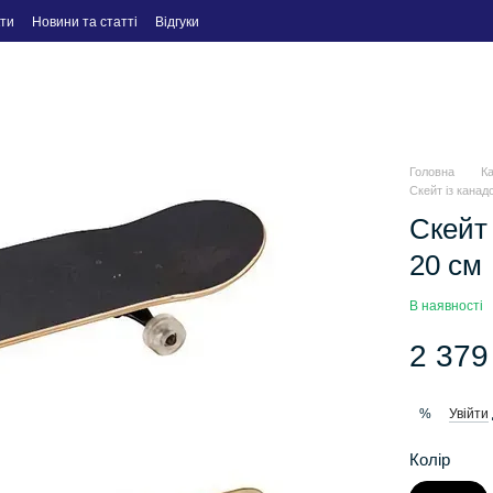
ти
Новини та статті
Відгуки
Головна
К
Скейт із канад
Скейт 
20 см
В наявності
2 379
Увійти
%
Колір