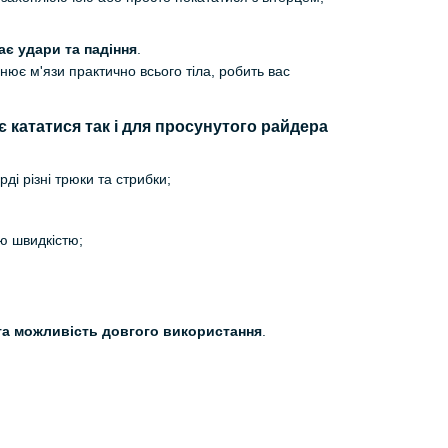
ає удари та падіння
.
цнює м'язи практично всього тіла, робить вас
ає кататися так і для просунутого райдера
і різні трюки та стрибки;
ю швидкістю;
 та можливість довгого використання
.