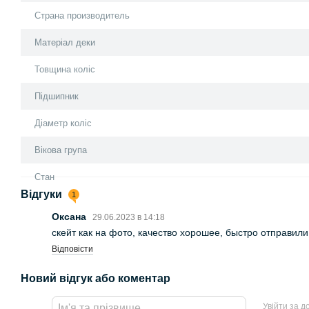
Страна производитель
Матеріал деки
Товщина коліс
Підшипник
Діаметр коліс
Вікова група
Стан
Відгуки
1
Оксана
29.06.2023 в 14:18
скейт как на фото, качество хорошее, быстро отправил
Відповісти
Новий відгук або коментар
Увійти за 