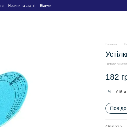
ти
Новини та статті
Відгуки
Головна
К
Устіл
Немає в наяв
182 г
Увійти
%
Повідо
Оплата