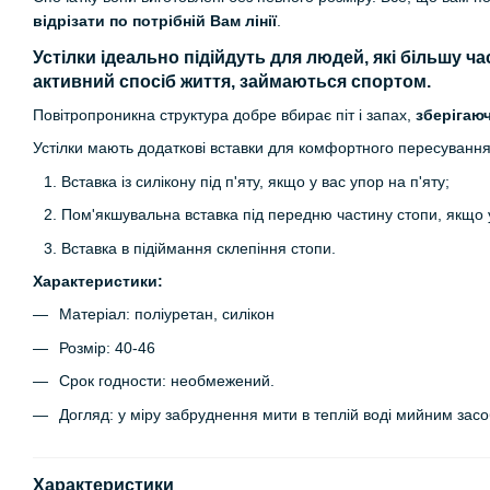
відрізати по потрібній Вам лінії
.
Устілки ідеально підійдуть для людей, які більшу ч
активний спосіб життя, займаються спортом.
Повітропроникна структура добре вбирає піт і запах,
зберігаюч
Устілки мають додаткові вставки для комфортного пересування
Вставка із силікону під п'яту, якщо у вас упор на п'яту;
Пом'якшувальна вставка під передню частину стопи, якщо 
Вставка в підіймання склепіння стопи.
Характеристики:
Матеріал: поліуретан, силікон
Розмір: 40-46
Срок годности: необмежений.
Догляд: у міру забруднення мити в теплій воді мийним зас
Характеристики