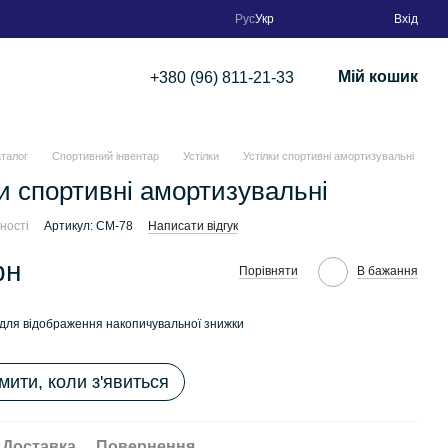
Рус
Укр
Вхід
Мій кошик
+380 (96) 811-21-33
аталог
Спортивний інвентар
Устілки
Устілки спортивні амортизувальні
ки спортивні амортизувальні
ності
Артикул: CM-78
Написати відгук
рн
Порівняти
В бажання
для відображення накопичувальної знижки
мити, коли з'явиться
Доставка
Повернення