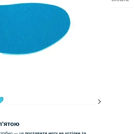
п'ятою
потрібно — це
поставити ногу на устілки та