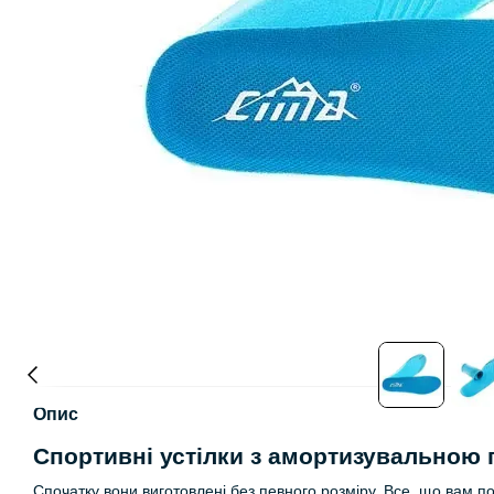
Опис
Спортивні устілки з амортизувальною 
Спочатку вони виготовлені без певного розміру. Все, що вам 