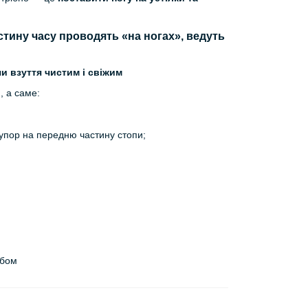
астину часу проводять «на ногах», ведуть
и взуття чистим і свіжим
, а саме:
упор на передню частину стопи;
обом