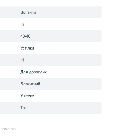
Всі типи
Ні
40-46
Устілки
Ні
Для дорослих
Блакитний
Унісекс
Так
допомогою