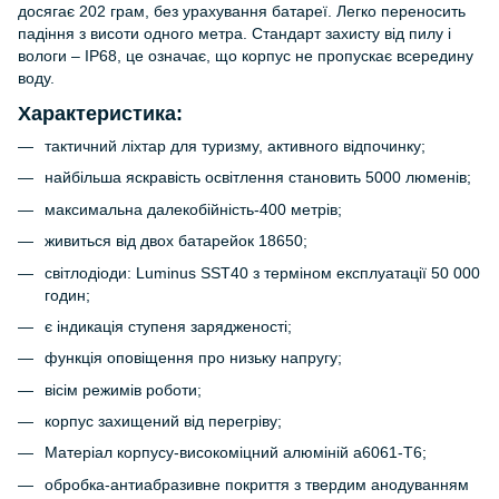
досягає 202 грам, без урахування батареї. Легко переносить
падіння з висоти одного метра. Стандарт захисту від пилу і
вологи – IP68, це означає, що корпус не пропускає всередину
воду.
Характеристика:
тактичний ліхтар для туризму, активного відпочинку;
найбільша яскравість освітлення становить 5000 люменів;
максимальна далекобійність-400 метрів;
живиться від двох батарейок 18650;
світлодіоди: Luminus SST40 з терміном експлуатації 50 000
годин;
є індикація ступеня зарядженості;
функція оповіщення про низьку напругу;
вісім режимів роботи;
корпус захищений від перегріву;
Матеріал корпусу-високоміцний алюміній а6061-Т6;
обробка-антиабразивне покриття з твердим анодуванням