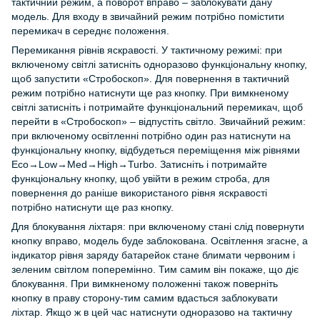
тактичний режим, а поворот вправо – заблокувати дану
модель. Для входу в звичайний режим потрібно помістити
перемикач в середнє положення.
Перемикання рівнів яскравості. У тактичному режимі: при
включеному світлі затисніть одноразово функціональну кнопку,
щоб запустити «Стробоскоп». Для повернення в тактичний
режим потрібно натиснути ще раз кнопку. При вимкненому
світлі затисніть і потримайте функціональний перемикач, щоб
перейти в «Стробоскоп» – відпустіть світло. Звичайний режим:
при включеному освітленні потрібно один раз натиснути на
функціональну кнопку, відбудеться переміщення між рівнями
Eco→Low→Med→High→Turbo. Затисніть і потримайте
функціональну кнопку, щоб увійти в режим строба, для
повернення до раніше використаного рівня яскравості
потрібно натиснути ще раз кнопку.
Для блокування ліхтаря: при включеному стані слід повернути
кнопку вправо, модель буде заблокована. Освітлення згасне, а
індикатор рівня заряду батарейок стане блимати червоним і
зеленим світлом поперемінно. Тим самим він покаже, що діє
блокування. При вимкненому положенні також поверніть
кнопку в праву сторону-тим самим вдасться заблокувати
ліхтар. Якщо ж в цей час натиснути одноразово на тактичну