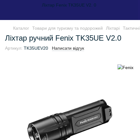
Ліхтар Fenix TK35UE V2. 0
Каталог
Товари для туризму та подорожей
Ліхтарі
Тактичні
Ліхтар ручний Fenix TK35UE V2.0
Артикул:
TK35UEV20
Написати відгук