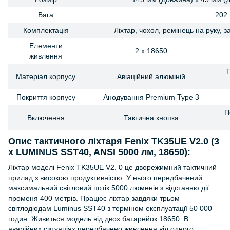
Вага
202 
Комплектація
Ліхтар, чохол, ремінець на руку, 
Елементи
2 х 18650
живлення
Т
Матеріал корпусу
Авіаційний алюміній
Покриття корпусу
Анодування Premium Type 3
П
Включення
Тактична кнопка
Опис тактичного ліхтаря Fenix TK35UE V2.0 (3
х LUMINUS SST40, ANSI 5000 лм, 18650):
Ліхтар моделі Fenix TK35UE V2. 0 це дворежимний тактичний
прилад з високою продуктивністю. У нього передбачений
максимальний світловий потік 5000 люменів з відстанню дії
променя 400 метрів. Працює ліхтар завдяки трьом
світлодіодам Luminus SST40 з терміном експлуатації 50 000
годин. Живиться модель від двох батарейок 18650. В
аварійних ситуаціях передбачено живлення від одного