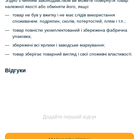
Згідно з чинним законодавством ви можете повернути товар
належної якості або обміняти його, якщо:
товар не був у вжитку і не має слідів використання
споживачем: подряпин, сколів, потертостей, плям і т.п.;
товар повністю укомплектований і збережена фабрична
упаковка;
збережені всі ярлики і заводське маркування;
товар зберігає товарний вигляд і свої споживчі властивості.
Відгуки
Додайте перший відгук