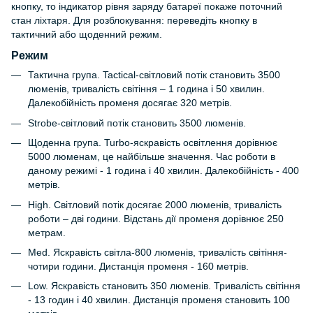
кнопку, то індикатор рівня заряду батареї покаже поточний
стан ліхтаря. Для розблокування: переведіть кнопку в
тактичний або щоденний режим.
Режим
Тактична група. Tactical-світловий потік становить 3500
люменів, тривалість світіння – 1 година і 50 хвилин.
Далекобійність променя досягає 320 метрів.
Strobe-світловий потік становить 3500 люменів.
Щоденна група. Turbo-яскравість освітлення дорівнює
5000 люменам, це найбільше значення. Час роботи в
даному режимі - 1 година і 40 хвилин. Далекобійність - 400
метрів.
High. Світловий потік досягає 2000 люменів, тривалість
роботи – дві години. Відстань дії променя дорівнює 250
метрам.
Med. Яскравість світла-800 люменів, тривалість світіння-
чотири години. Дистанція променя - 160 метрів.
Low. Яскравість становить 350 люменів. Тривалість світіння
- 13 годин і 40 хвилин. Дистанція променя становить 100