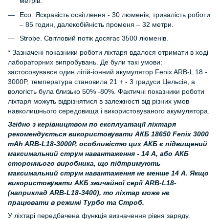
метрів.
Eco. Яскравість освітлення - 30 люменів, тривалість роботи
– 85 годин, далекобійність променя – 32 метри.
Strobe. Світловий потік досягає 3500 люменів.
* Зазначені показники роботи ліхтаря вдалося отримати в ході
лабораторних випробувань. Де були такі умови:
застосовувався один літій-іонний акумулятор Fenix ARB-L 18 -
3000P, температура становила 21 + - 3 градуси Цельсія, а
вологість була близько 50% -80%. Фактичні показники роботи
ліхтаря можуть відрізнятися в залежності від різних умов
навколишнього середовища і використовуваного акумулятора.
Згідно з керівництвом по експлуатації ліхтаря
рекомендується використовувати АКБ 18650 Fenix 3000
mAh ARB-L18-3000P, особливістю цих АКБ є підвищений
максимальний струм навантаження - 14 А, або АКБ
стороннього виробника, що підтримують
максимальний струм навантаження не менше 14 А. Якщо
використовувати АКБ звичайної серії ARB-L18-
(наприклад ARB-L18-3400), то ліхтар може не
працювати в режимі Турбо та Строб.
У ліхтарі передбачена функція визначення рівня заряду.