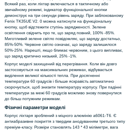
Всякий раз, коли ліхтар включається в тактичному або
звичайному режимі, індикатор функціональної кнопки
демонструє на три секунди рівень заряду. При заблокованому
Fenix TK35UE V2. 0 можна натиснути на функціональну
кнопку, щоб відстежити ступінь зарядженості. Зелене
освітлення свідчить про те, що заряд повний, 100% -85%.
Миготливий зелене світло повідомляє, що заряду достатньо,
85%-50%. Червоне світло означає, що заряду залишилося
50%-25%. Нарешті, якщо блимає червоним, з цього випливає,
що заряд критично низький, 25% -1%.
Корпус моделі захищений від перегрівання. Коли він довго
застосовується на максимальних режимах, відбувається
виділення великої кількості тепла. При досягненні
температури 60 градусів і більше яскравість автоматично
скорочується, щоб знизити температуру корпусу. При падінні
температури за межі 60 градусів можливо знову повернутися
до більш потужним режимам.
Фізичні параметри моделі
Корпус ліхтаря зроблений з міцного алюмінію а6061-Т6. Є
антиабразивне покриття з твердим анодуванням третього типу
преміум-класу. Розміри становлять 143 * 43 міліметри, вага