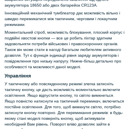
акумулятора 18650 або двох батарейок CR123A.
Інноваційний механічний тумблеатор дає можливість вільно і
швидко перемикатися між тактичним, черговим і локаутним
режимами.
Моментальний строб, можливість блокування, плоский корпус і
подвійні хвостові кнопки — все це робить ліхтар здатним
задовольняти потреби військових і правоохоронних органів.
Також він може стати в нагоді багатьом любителям активного
дозвілля. Тут є функція індикації рівня заряду акумуляторів і
повідомлення про низьку напругу. Нижче-більш детально про
особливості та можливості даної моделі.
Управління
У тактичному або повсякденному режимі злегка затисніть
тактичну кнопку, це дасть можливість моментально включити
освітлення. Якщо відпустити кнопку, то світло вимкнеться.
Якщо повністю натиснути на тактичний перемикач, включиться
постійне освітлення. Для того, щоб вимкнути світло, потрібно
затиснути кнопку повторно. Для перемикання режимів: в будь-
якому стані моделі поверніть кнопку, щоб активувати
необхідний Вам рівень. Поворот вліво дозволяє зайти в