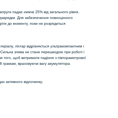
апруги падає нижче 25% від загального рівня,
ідзарядки. Для забезпечення повноцінного
оріти до моменту, поки не розрядиться
теріалу, ліхтар відрізняється ультракомпактним і
. Сильна злива не стане перешкодою при роботі і
ля того, щоб витримати падіння з півтораметрової
28 грамам, враховуючи вагу акумулятора.
ах активного відпочинку;