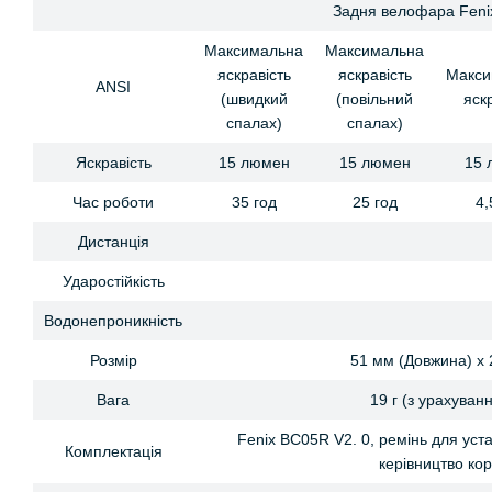
Задня велофара Feni
Максимальна
Максимальна
яскравість
яскравість
Макси
ANSI
(швидкий
(повільний
яск
спалах)
спалах)
Яскравість
15 люмен
15 люмен
15 
Час роботи
35 год
25 год
4,
Дистанція
Ударостійкість
Водонепроникність
Розмір
51 мм (Довжина) х 
Вага
19 г (з урахува
Fenix BC05R V2. 0, ремінь для уст
Комплектація
керівництво кор