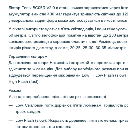
Ліхтар Fenix BC05R V2.0 в стані швидко заряджатися через ін
акумулятор ємністю 400 маг гарантує тривалість світіння до 12
універсальна задня фара може застосовуватися в якості також 
У ліхтарі використовуються п'ять світлодіодів, і вони генеруют
50 метрів. Світло велофонаря помітне на відстані до 230 метр
силіконового ремінця з хорошою еластичністю. Ремінець досить
штирів різного діаметру, а саме, 20-25, 25-30, 30-35 міліметрів.
Управління ліхтарем
Для включення фари Натисніть і потримайте перемикач протяг
здійснити те ж саме дію. Для вибору необхідного режиму при вк
відбудеться переміщення між рівнями Low → Low Flash (slow) →
High Flash (fast).
Режим
У ліхтарі передбачено шість різних рівнів яскравості.
Low. Світловий потік дорівнює п'яти люменам, тривалість ро
трьох кандел.
Low Flash (slow). Яскравість дорівнює п'яти люменам, тривал
потоку становить три кандела.