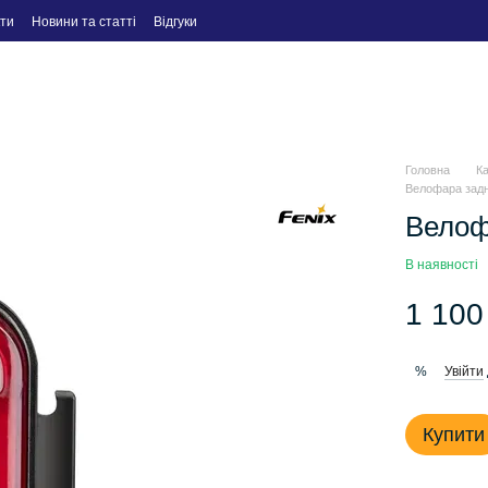
ти
Новини та статті
Відгуки
Головна
К
Велофара задн
Велоф
В наявності
1 100
Увійти
%
Купити