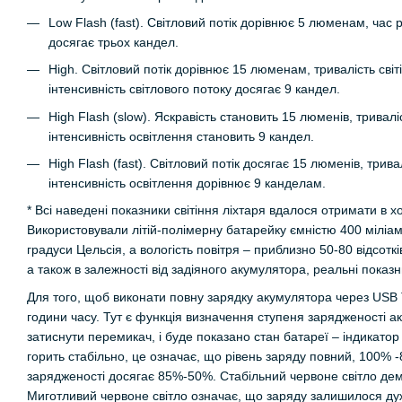
Low Flash (fast). Світловий потік дорівнює 5 люменам, час 
досягає трьох кандел.
High. Світловий потік дорівнює 15 люменам, тривалість сві
інтенсивність світлового потоку досягає 9 кандел.
High Flash (slow). Яскравість становить 15 люменів, тривал
інтенсивність освітлення становить 9 кандел.
High Flash (fast). Світловий потік досягає 15 люменів, трив
інтенсивність освітлення дорівнює 9 канделам.
* Всі наведені показники світіння ліхтаря вдалося отримати в 
Використовували літій-полімерну батарейку ємністю 400 міліам
градуси Цельсія, а вологість повітря – приблизно 50-80 відсо
а також в залежності від задіяного акумулятора, реальні показн
Для того, щоб виконати повну зарядку акумулятора через USB 
години часу. Тут є функція визначення ступеня зарядженості 
затиснути перемикач, і буде показано стан батареї – індикатор
горить стабільно, це означає, що рівень заряду повний, 100% 
зарядженості досягає 85%-50%. Стабільний червоне світло дем
Миготливий червоне світло означає, що заряду залишилося ду