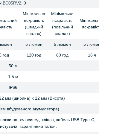
x BC05RV2. 0
Мінімальна
Мінімальна
мальний
яскравість
яскравість
Мінімальний
равість
(швидкий
(повільний
яскравість
спалах)
спалах)
люмен
5 люмен
5 люмен
5 люмен
5 год
120 год
80 год
16 ч
50 м
1,5 м
IP66
22 мм (ширина) х 22 мм (Висота)
нням вбудованого акумулятора)
ановки на велосипед, кліпса, кабель USB Type-C,
истувача, гарантійний талон.