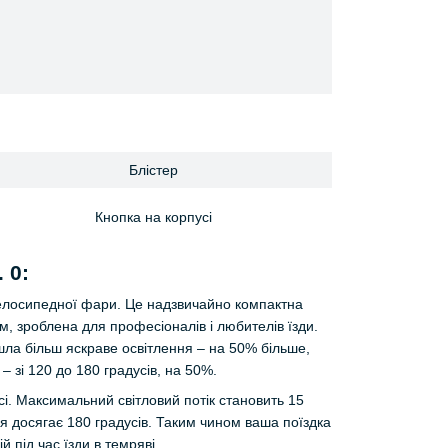
Блістер
Кнопка на корпусі
 0:
велосипедної фари. Це надзвичайно компактна
 зроблена для професіоналів і любителів їзди.
ла більш яскраве освітлення – на 50% більше,
 – зі 120 до 180 градусів, на 50%.
сі. Максимальний світловий потік становить 15
я досягає 180 градусів. Таким чином ваша поїздка
 під час їзди в темряві.