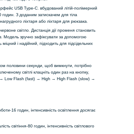
терфейс USB Type-C. вбудований літій-полімерний
0 годин. З доданим затискачем для тіла
нагрудного ліхтаря або ліхтаря для рюкзака.
ь червоне світло. Дистанція дії променя становить
ів. Модель зручно зафіксувати за допомогою
 міцний і надійний, підходить для підсідельних
ом половини секунди, щоб вимкнути, потрібно
люченому світлі клацніть один раз на кнопку,
 Low Flash (fast) → High → High Flash (slow) →
боти-16 годин, інтенсивність освітлення досягає
ість світіння-80 годин, інтенсивність світлового