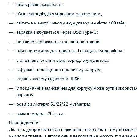
шість рівнів яскравості;
п'ять світлодіодів з червоним освітленням;
світить на внутрішньому акумуляторі ємністю 400 мАг;
зарядка відбувається через USB Type-C;
повністю заряджається за півтори години;
один перемикач для простого і швидкого управління;
є опція визначення рівня заряду акумулятора;
є функція оповіщення про низьку напругу;
ступінь захисту від вологи: IP66;
у поєднанні з затискачем для корпусу може бути використан
варіанту;
розміри ліхтаря: 51*22*22 міліметра;
важить модель 28 грам.
Попередження:
Ліхтар є джерелом світла підвищеної яскравості, тому не можн
уникнути травми. Світлодіоди в велофарі не можуть бути заміне