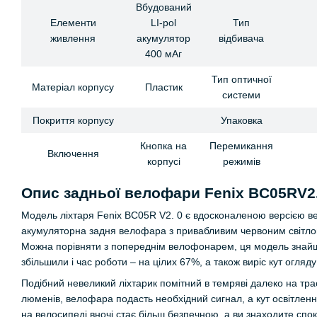
Вбудований
Елементи
LI-pol
Тип
живлення
акумулятор
відбивача
400 мАг
Тип оптичної
Матеріал корпусу
Пластик
системи
Покриття корпусу
Упаковка
Кнопка на
Перемикання
Включення
корпусі
режимів
Опис задньої велофари Fenix BC05RV2.
Модель ліхтаря Fenix BC05R V2. 0 є вдосконаленою версією 
акумуляторна задня велофара з привабливим червоним світлом,
Можна порівняти з попереднім велофонарем, ця модель знайш
збільшили і час роботи – на цілих 67%, а також виріс кут огляду
Подібний невеликий ліхтарик помітний в темряві далеко на тра
люменів, велофара подасть необхідний сигнал, а кут освітленн
на велосипеді вночі стає більш безпечною, а ви знаходите спокій