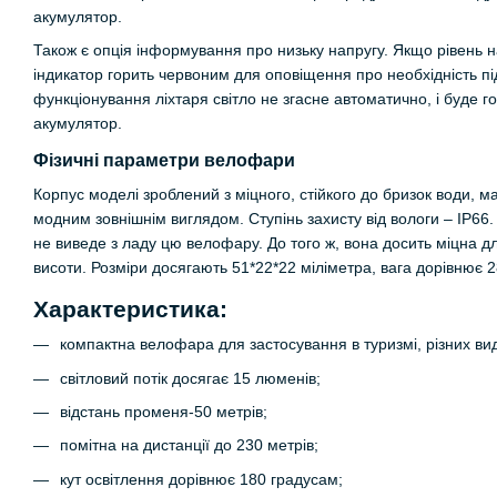
акумулятор.
Також є опція інформування про низьку напругу. Якщо рівень н
індикатор горить червоним для оповіщення про необхідність п
функціонування ліхтаря світло не згасне автоматично, і буде г
акумулятор.
Фізичні параметри велофари
Корпус моделі зроблений з міцного, стійкого до бризок води, ма
модним зовнішнім виглядом. Ступінь захисту від вологи – IP66
не виведе з ладу цю велофару. До того ж, вона досить міцна д
висоти. Розміри досягають 51*22*22 міліметра, вага дорівнює 
Характеристика:
компактна велофара для застосування в туризмі, різних вид
світловий потік досягає 15 люменів;
відстань променя-50 метрів;
помітна на дистанції до 230 метрів;
кут освітлення дорівнює 180 градусам;