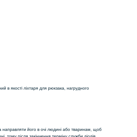
ий в якості ліхтаря для рюкзака, нагрудного
а направляти його в очі людині або тваринам, щоб
ні, тому після закінчення терміну служби діодів