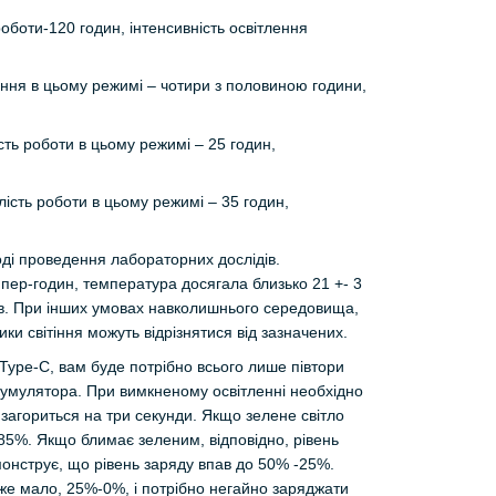
роботи-120 годин, інтенсивність освітлення
тіння в цьому режимі – чотири з половиною години,
ість роботи в цьому режимі – 25 годин,
алість роботи в цьому режимі – 35 годин,
ході проведення лабораторних дослідів.
пер-годин, температура досягала близько 21 +- 3
тків. При інших умовах навколишнього середовища,
ики світіння можуть відрізнятися від зазначених.
Type-C, вам буде потрібно всього лише півтори
акумулятора. При вимкненому освітленні необхідно
 загориться на три секунди. Якщо зелене світло
-85%. Якщо блимає зеленим, відповідно, рівень
онструє, що рівень заряду впав до 50% -25%.
же мало, 25%-0%, і потрібно негайно заряджати