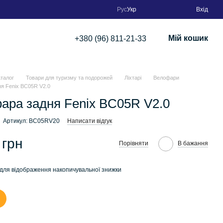
Рус
Укр
Вхід
Мій кошик
+380 (96) 811-21-33
аталог
Товари для туризму та подорожей
Ліхтарі
Велофари
я Fenix BC05R V2.0
ара задня Fenix BC05R V2.0
Артикул: BC05RV20
Написати відгук
 грн
Порівняти
В бажання
для відображення накопичувальної знижки