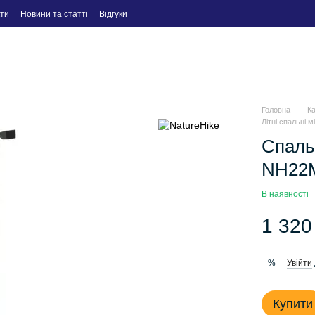
ти
Новини та статті
Відгуки
Головна
К
Літні спальні 
Спаль
NH22M
В наявності
1 320
Увійти
%
Купити