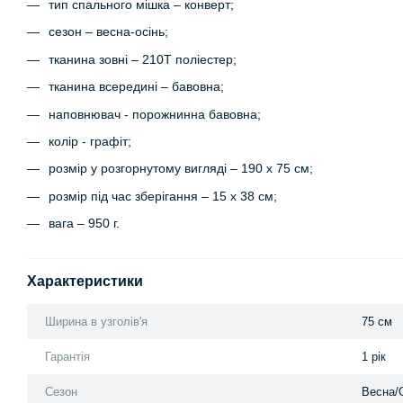
тип спального мішка – конверт;
сезон – весна-осінь;
тканина зовні – 210T поліестер;
тканина всередині – бавовна;
наповнювач - порожнинна бавовна;
колір - графіт;
розмір у розгорнутому вигляді – 190 x 75 см;
розмір під час зберігання – 15 x 38 см;
вага – 950 г.
Характеристики
Ширина в узголів'я
75 см
Гарантія
1 рік
Сезон
Весна/