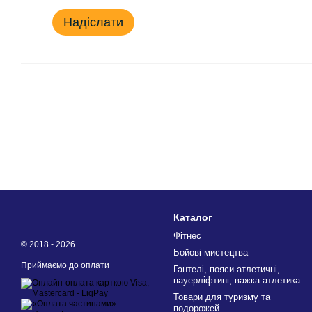
Надіслати
Каталог
Фітнес
© 2018 - 2026
Бойові мистецтва
Приймаємо до оплати
Гантелі, пояси атлетичні,
пауерліфтинг, важка атлетика
Товари для туризму та
подорожей