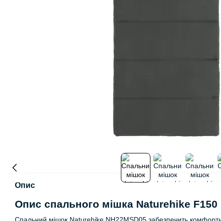
Опис
Опис спального мішка Naturehike F150
Спальний мішок Naturehike NH22MSD05 забезпечить комфортни