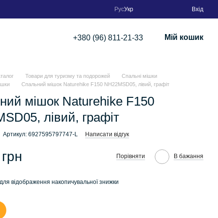
Рус
Укр
Вхід
Мій кошик
+380 (96) 811-21-33
аталог
Товари для туризму та подорожей
Спальні мішки
мішки
Спальний мішок Naturehike F150 NH22MSD05, лівий, графіт
ний мішок Naturehike F150
SD05, лівий, графіт
Артикул: 6927595797747-L
Написати відгук
 грн
Порівняти
В бажання
для відображення накопичувальної знижки