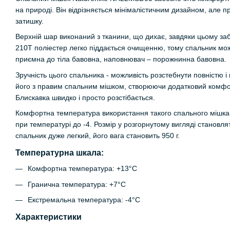
на природі. Він відрізняється мінімалістичним дизайном, але пр
затишку.
Верхній шар виконаний з тканини, що дихає, завдяки цьому заб
210T поліестер легко піддається очищенню, тому спальник мож
приємна до тіла бавовна, наповнювач – порожнинна бавовна.
Зручність цього спальника - можливість розстебнути повністю і
його з правим спальним мішком, створюючи додатковий комфо
Блискавка швидко і просто розстібається.
Комфортна температура використання такого спального мішка 
при температурі до -4. Розмір у розгорнутому вигляді становлят
спальник дуже легкий, його вага становить 950 г.
Температурна шкала:
Комфортна температура: +13°C
Гранична температура: +7°C
Екстремальна температура: -4°C
Характеристики