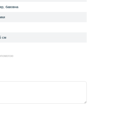
ер, бавовна
ики
5 см
допомогою