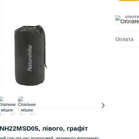
ОПЛАТИ
6 плате
Оплата
 NH22MSD05, лівого, графіт
й сон під час подорожей, активного відпочинку