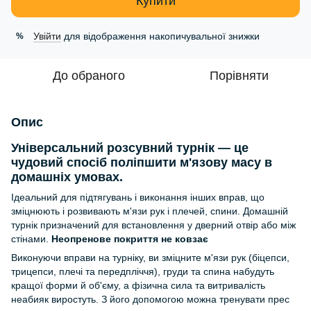
Купити
Увійти
для відображення накопичувальної знижки
%
До обраного
Порівняти
Опис
Універсальний розсувний турнік — це
чудовий спосіб поліпшити м'язову масу в
домашніх умовах.
Ідеальний для підтягувань і виконання інших вправ, що
зміцнюють і розвивають м'язи рук і плечей, спини. Домашній
турнік призначений для встановлення у дверний отвір або між
стінами.
Неопренове покриття не ковзає
Виконуючи вправи на турніку, ви зміцните м'язи рук (біцепси,
трицепси, плечі та передпліччя), груди та спина набудуть
кращої форми й об'єму, а фізична сила та витривалість
неабияк виростуть. З його допомогою можна тренувати прес