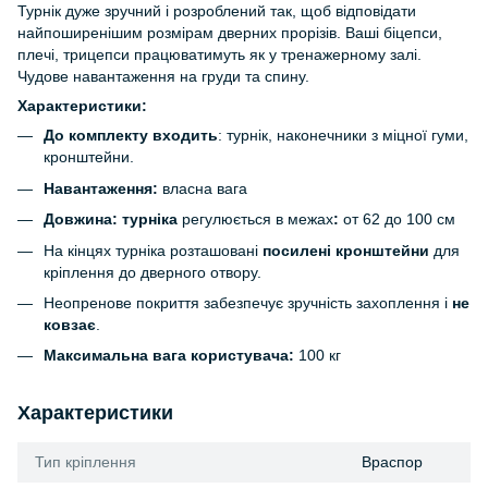
Турнік дуже зручний і розроблений так, щоб відповідати
найпоширенішим розмірам дверних прорізів. Ваші біцепси,
плечі, трицепси працюватимуть як у тренажерному залі.
Чудове навантаження на груди та спину.
Характеристики:
До комплекту входить
: турнік, наконечники з міцної гуми,
кронштейни.
Навантаження:
власна вага
Довжина:
турніка
регулюється в межах
:
от 62 до 100 см
На кінцях турніка розташовані
посилені кронштейни
для
кріплення до дверного отвору.
Неопренове покриття забезпечує зручність захоплення і
не
ковзає
.
Максимальна вага користувача:
100 кг
Характеристики
Тип кріплення
Враспор