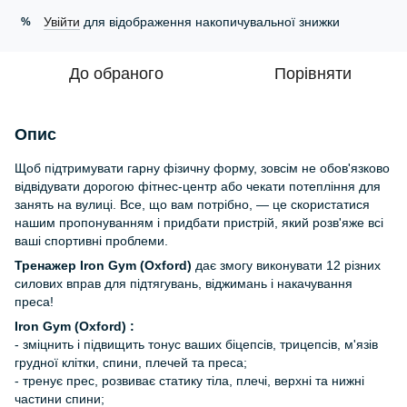
Увійти
для відображення накопичувальної знижки
%
До обраного
Порівняти
Опис
Щоб підтримувати гарну фізичну форму, зовсім не обов'язково
відвідувати дорогою фітнес-центр або чекати потепління для
занять на вулиці. Все, що вам потрібно, — це скористатися
нашим пропонуванням і придбати пристрій, який розв'яже всі
ваші спортивні проблеми.
Тренажер Iron Gym (Oxford)
дає змогу виконувати 12 різних
силових вправ для підтягувань, віджимань і накачування
преса!
Iron Gym (Oxford) :
- зміцнить і підвищить тонус ваших біцепсів, трицепсів, м'язів
грудної клітки, спини, плечей та преса;
- тренує прес, розвиває статику тіла, плечі, верхні та нижні
частини спини;