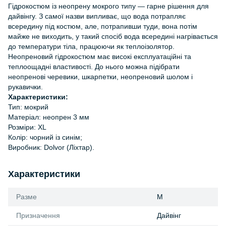
Гідрокостюм із неопрену мокрого типу — гарне рішення для
дайвінгу. З самої назви випливає, що вода потрапляє
всередину під костюм, але, потрапивши туди, вона потім
майже не виходить, у такий спосіб вода всередині нагрівається
до температури тіла, працюючи як теплоізолятор.
Неопреновий гідрокостюм має високі експлуатаційні та
теплоощадні властивості. До нього можна підібрати
неопренові черевики, шкарпетки, неопреновий шолом і
рукавички.
Характеристики:
Тип: мокрий
Матеріал: неопрен 3 мм
Розміри: XL
Колір: чорний із синім;
Виробник: Dolvor (Ліхтар).
Характеристики
Разме
M
Призначення
Дайвінг