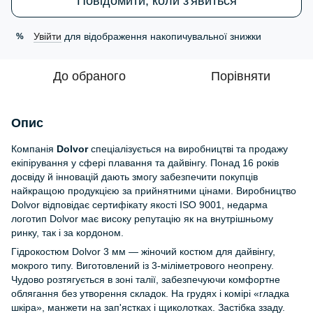
Повідомити, коли з'явиться
Увійти
для відображення накопичувальної знижки
%
До обраного
Порівняти
Опис
Компанія
Dolvor
спеціалізується на виробництві та продажу
екіпірування у сфері плавання та дайвінгу. Понад 16 років
досвіду й інновацій дають змогу забезпечити покупців
найкращою продукцією за прийнятними цінами. Виробництво
Dolvor відповідає сертифікату якості ISO 9001, недарма
логотип Dolvor має високу репутацію як на внутрішньому
ринку, так і за кордоном.
Гідрокостюм Dolvor 3 мм — жіночий костюм для дайвінгу,
мокрого типу. Виготовлений із 3-міліметрового неопрену.
Чудово розтягується в зоні талії, забезпечуючи комфортне
облягання без утворення складок. На грудях і комірі «гладка
шкіра», манжети на зап'ястках і щиколотках. Застібка ззаду.