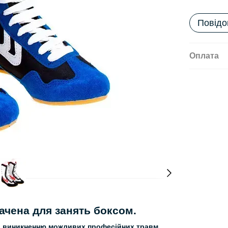
Повідо
Оплата
начена для занять боксом.
и виникненню можливих професійних травм
.