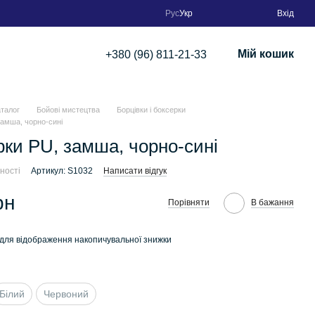
Рус
Укр
Вхід
Мій кошик
+380 (96) 811-21-33
аталог
Бойові мистецтва
Борцівки і боксерки
замша, чорно-сині
рки PU, замша, чорно-сині
ності
Артикул: S1032
Написати відгук
рн
Порівняти
В бажання
для відображення накопичувальної знижки
Білий
Червоний