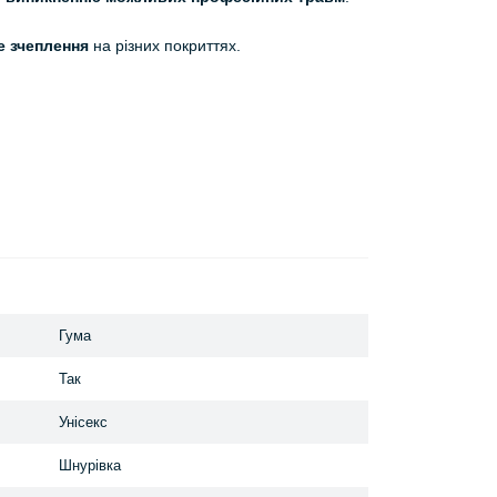
е зчеплення
на різних покриттях.
Гума
Так
Унісекс
Шнурівка