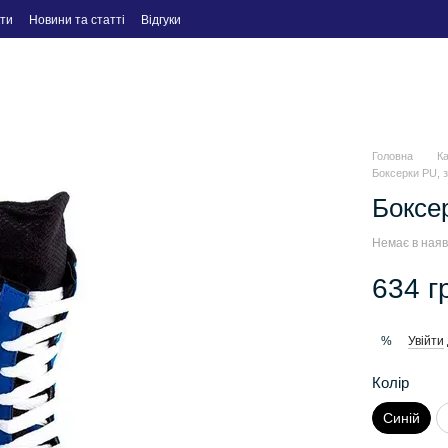
ти
Новини та статті
Відгуки
Головна
К
Боксерки PU, 
Боксе
Немає в наяв
634 г
Увійти
%
Колір
Синій