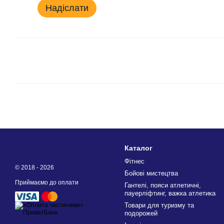
Надіслати
Каталог
Фітнес
© 2018 - 2026
Бойові мистецтва
Приймаємо до оплати
Гантелі, пояси атлетичні,
пауерліфтинг, важка атлетика
Товари для туризму та
подорожей