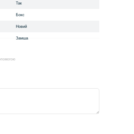
Так
Бокс
Новий
Замша
допомогою