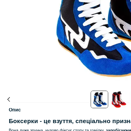
Опис
Боксерки - це взуття, спеціально приз
Вона дуже зручна, чудово фіксує стопу та гомілку,
запобігаюч