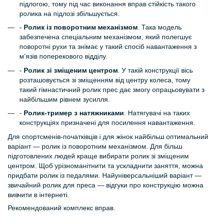
підлогою, тому під час виконання вправ стійкість такого
ролика на підлозі збільшується.
-
Ролик із поворотним механізмом
. Така модель
забезпечена спеціальним механізмом, який полегшує
поворотні рухи та знімає у такий спосіб навантаження з
м'язів поперекового відділу.
-
Ролик зі зміщеним центром
. У такій конструкції вісь
розташовується зі зміщенням від центру колеса, тому
такий гімнастичний ролик прес дає змогу опрацьовувати з
найбільшим рівнем зусилля.
-
Ролик-тример з натяжниками
. Натягувачі на таких
конструкціях призначені для посилення навантаження.
Для спортсменів-початківців і для жінок найбільш оптимальний
варіант — ролик із поворотним механізмом. Для більш
підготовлених людей краще вибирати ролик зі зміщеним
центром. Щоб урізноманітнити та ускладнити заняття, можна
придбати ролик із педалями. Найуніверсальніший варіант —
звичайний ролик для преса — відгуки про конструкцію можна
вивчити в інтернеті.
Рекомендований комплекс вправ.