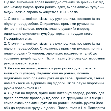
Під час виконання вправ необхідно стежити за диханням: під
час нахилу тулуба треба робити вдих, випрямляючи тулуб —
видих. Кожна вправа виконується 10-15 разів.
1. Стоячи на колінах, візьміть у руки ролики, поставте їх на
підлогу перед собою. Спираючись прямими руками на
гімнастичні колеса, почніть плавно рухати їх вперед,
одночасно опускаючи тулуб до торкання груддю стегон.
Поверніться в і.п.
2. Стоячи на колінах, візьміть у руки ролики, поставте їх на
підлогу перед собою. Спираючись прямими руками, почніть
плавно рухати їх уперед, одночасно нахиляючи тулуб до
торкання грудей підлоги. Після паузи у 2-3 секунди зворотним
рухом поверніться в і.п.
3. Лежачи на животі, візьміть у руки ролики для преса та
витягніть їх уперед. Надавлюючи на ролики, почніть
підтягувати його прямими руками до себе. Прогніться, стегна
намагайтеся не відривати від підлоги. Після паузи зворотним
рухом поверніться в і.п.
4. Сидячи на підлозі, прямі ноги витягнуті вперед, ролики для
преса поставте праворуч від себе. Не зрушуючи ніг із місця і
спираючись прямими руками на ролики, почніть рухати його
вбік до торкання грудей підлоги. Поверніться в і. п. Повторити