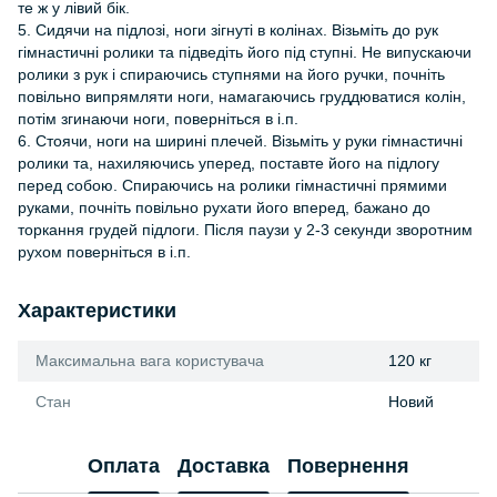
те ж у лівий бік.
5. Сидячи на підлозі, ноги зігнуті в колінах. Візьміть до рук
гімнастичні ролики та підведіть його під ступні. Не випускаючи
ролики з рук і спираючись ступнями на його ручки, почніть
повільно випрямляти ноги, намагаючись груддюватися колін,
потім згинаючи ноги, поверніться в і.п.
6. Стоячи, ноги на ширині плечей. Візьміть у руки гімнастичні
ролики та, нахиляючись уперед, поставте його на підлогу
перед собою. Спираючись на ролики гімнастичні прямими
руками, почніть повільно рухати його вперед, бажано до
торкання грудей підлоги. Після паузи у 2-3 секунди зворотним
рухом поверніться в і.п.
Характеристики
Максимальна вага користувача
120 кг
Стан
Новий
Оплата
Доставка
Повернення