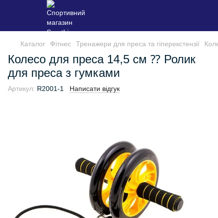
Каталог
Фітнес
Тренажери для преса та гіперекстензії
Кол
Колесо для преса 14,5 см ⁇ Ролик
для преса з гумками
Артикул:
R2001-1
Написати відгук