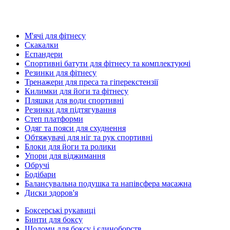
М'ячі для фітнесу
Скакалки
Еспандери
Спортивні батути для фітнесу та комплектуючі
Резинки для фітнесу
Тренажери для преса та гіперекстензії
Килимки для йоги та фітнесу
Пляшки для води спортивні
Резинки для підтягування
Степ платформи
Одяг та пояси для схуднення
Обтяжувачі для ніг та рук спортивні
Блоки для йоги та ролики
Упори для віджимання
Обручі
Бодібари
Балансувальна подушка та напівсфера масажна
Диски здоров'я
Боксерські рукавиці
Бинти для боксу
Шоломи для боксу і єдиноборств