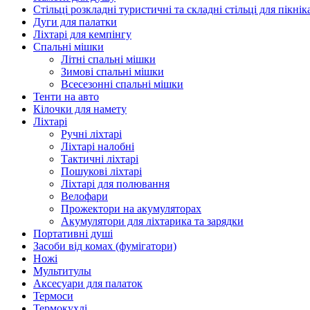
Стільці розкладні туристичні та складні стільці для пікнік
Дуги для палатки
Ліхтарі для кемпінгу
Спальні мішки
Літні спальні мішки
Зимові спальні мішки
Всесезонні спальні мішки
Тенти на авто
Кілочки для намету
Ліхтарі
Ручні ліхтарі
Ліхтарі налобні
Тактичні ліхтарі
Пошукові ліхтарі
Ліхтарі для полювання
Велофари
Прожектори на акумуляторах
Акумулятори для ліхтарика та зарядки
Портативні душі
Засоби від комах (фумігатори)
Ножі
Мультитулы
Аксесуари для палаток
Термоси
Термокухлі