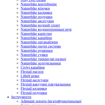
Naturehike контейнери
Naturehike візочки
Naturehike килимки
Naturehike подушки
Naturehike аксесуари
Naturehike водний спорт
Naturehike водонепроникні речі
Naturehike каністри
Naturehike карабіни
Naturehike органайзери
Naturehike питні системи
Naturehike рушники
Naturehike сумки
Naturehike трекінгові палиці
Naturehike холодильники
Сivivi карабіни
Flextail насоси
Litheli візки
Flextail аксесуари
Flextail вакуумні пакувальники
Flextail килимки
Flextail подушки
Інструменти
Adimanti лопати багатофункціональні