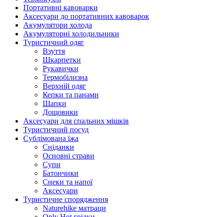
Портативні кавоварки
Аксесуари до портативних кавоварок
Акумулятори холода
Акумуляторні холодильники
Туристичний одяг
Взуття
Шкарпетки
Рукавички
Термобілизна
Верхній одяг
Кепки та панами
Шапки
Дощовики
Аксесуари для спальних мішків
Туристичний посуд
Сублімована їжа
Сніданки
Основні страви
Супи
Батончики
Снеки та напої
Аксесуари
Туристичне спорядження
Naturehike матраци
Only Hot грілки