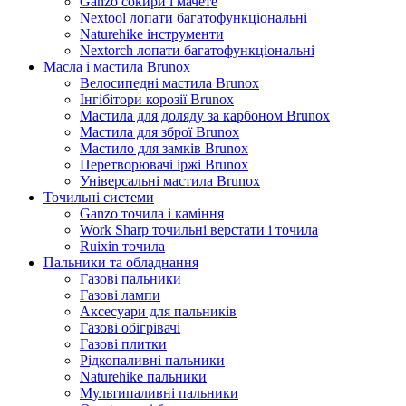
Ganzo сокири і мачете
Nextool лопати багатофункціональні
Naturehike інструменти
Nextorch лопати багатофункціональні
Масла і мастила Brunox
Велосипедні мастила Brunox
Інгібітори корозії Brunox
Мастила для доляду за карбоном Brunox
Мастила для зброї Brunox
Мастило для замків Brunox
Перетворювачі іржі Brunox
Універсальні мастила Brunox
Точильні системи
Ganzo точила і каміння
Work Sharp точильні верстати і точила
Ruixin точила
Пальники та обладнання
Газові пальники
Газові лампи
Аксесуари для пальників
Газові обігрівачі
Газові плитки
Рідкопаливні пальники
Naturehike пальники
Мультипаливні пальники