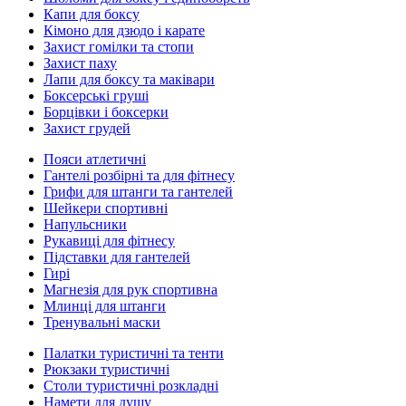
Капи для боксу
Кімоно для дзюдо і карате
Захист гомілки та стопи
Захист паху
Лапи для боксу та маківари
Боксерські груші
Борцівки і боксерки
Захист грудей
Пояси атлетичні
Гантелі розбірні та для фітнесу
Грифи для штанги та гантелей
Шейкери спортивні
Напульсники
Рукавиці для фітнесу
Підставки для гантелей
Гирі
Магнезія для рук спортивна
Млинці для штанги
Тренувальні маски
Палатки туристичні та тенти
Рюкзаки туристичні
Столи туристичні розкладні
Намети для душу